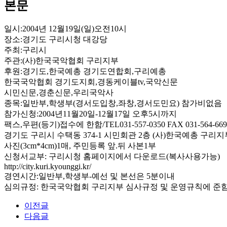
본문
일시:2004년 12월19일(일)오전10시
장소:경기도 구리시청 대강당
주최:구리시
주관:(사)한국국악협회 구리지부
후원:경기도,한국예총 경기도연합회,구리예총
한국국악협회 경기도지회,경동케이블tv,국악신문
시민신문,경춘신문,우리국악사
종목:일반부,학생부(경서도입창,좌창,경서도민요) 참가비없음
참가신청:2004년11월20일-12월17일 오후5시까지
팩스,우편(등기)접수에 한함/TEL031-557-0350 FAX 031-564-669
경기도 구리시 수택동 374-1 시민회관 2층 (사)한국예총 구리지
사진(3cm*4cm)1매, 주민등록 앞.뒤 사본1부
신청서교부: 구리시청 홈페이지에서 다운로드(복사사용가능)
http://city.kuri.kyounggi.kr/
경연시간:일반부,학생부-예선 및 본선은 5분이내
심의규정: 한국국악협회 구리지부 심사규정 및 운영규칙에 준함
이전글
다음글