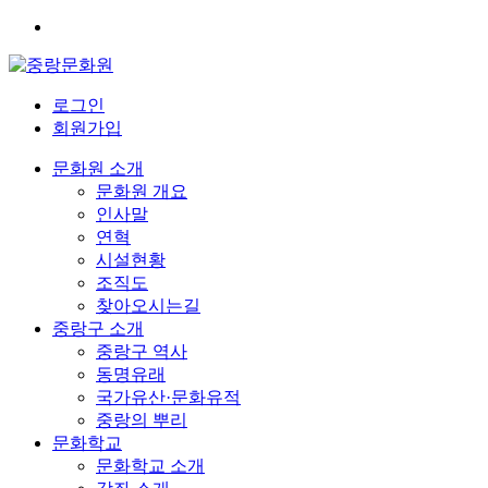
로그인
회원가입
문화원 소개
문화원 개요
인사말
연혁
시설현황
조직도
찾아오시는길
중랑구 소개
중랑구 역사
동명유래
국가유산·문화유적
중랑의 뿌리
문화학교
문화학교 소개