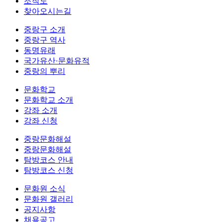
조직도
찾아오시는길
중랑구 소개
중랑구 역사
동명유래
국가유산·문화유적
중랑의 뿌리
문화학교
문화학교 소개
강좌 소개
강좌 신청
중랑문화해설
중랑문화해설
탐방코스 안내
탐방코스 신청
문화원 소식
문화원 갤러리
공지사항
채용공고