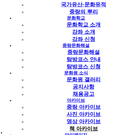
국가유산·문화유적
중랑의 뿌리
2010~2019
문화학교
문화학교 소개
1998~2009
강좌 소개
강좌 신청
중랑문화해설
1998~2009
중랑문화해설
탐방코스 안내
2020~현재
2010~2019
탐방코스 신청
1998~2009
문화원 소식
문화원 갤러리
책 아카이브 목록
공지사항
전체 1건
| 1 페이지
채용공고
아카이브
게시물 검색
중랑 아카이브
검색대상
검색어
필수
사진 아카이브
영상 아카이브
책 아카이브
1