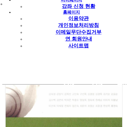
마이페이지
강좌 신청 현황
홈페이지
이용약관
개인정보처리방침
이메일무단수집거부
연 회원안내
사이트맵
문화원
중랑구
소개
소개
문