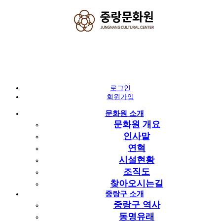
아카이브
책 아카이브
로그인
중랑 아카이브
회원가입
사진 아카이브
문화원 소개
영상 아카이브
문화원 개요
책 아카이브
인사말
연혁
시설현황
책 아카이브
조직도
찾아오시는길
중랑구 소개
중랑구 역사
동명유래
2020~현재